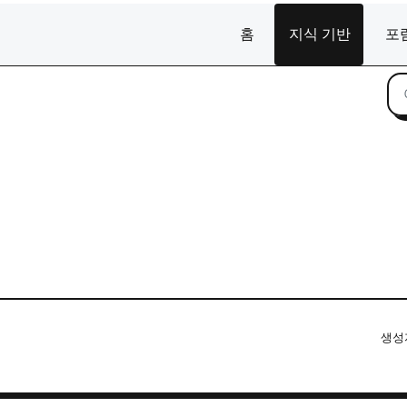
홈
지식 기반
포
생성자 