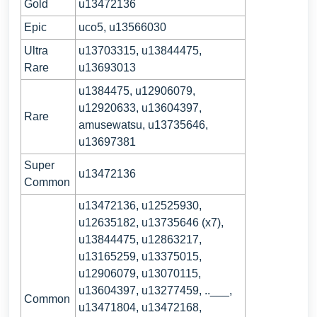
Gold
u13472136
Epic
uco5, u13566030
Ultra
u13703315, u13844475,
Rare
u13693013
u1384475, u12906079,
u12920633, u13604397,
Rare
amusewatsu, u13735646,
u13697381
Super
u13472136
Common
u13472136,
u12525930,
u12635182, u13735646 (x7),
u13844475, u12863217,
u13165259, u13375015,
u12906079, u13070115,
u13604397, u13277459, ..___,
Common
u13471804, u13472168,