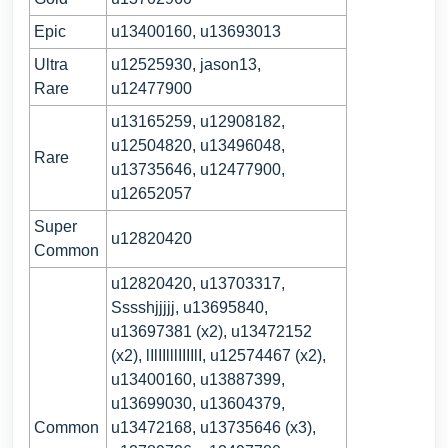
Epic
u13400160, u13693013
Ultra
u12525930, jason13,
Rare
u12477900
u13165259, u12908182,
u12504820, u13496048,
Rare
u13735646, u12477900,
u12652057
Super
u12820420
Common
u12820420, u13703317,
Sssshjjjjj, u13695840,
u13697381 (x2), u13472152
(x2), lIlIIlllIIIIlI, u12574467 (x2),
u13400160, u13887399,
u13699030, u13604379,
Common
u13472168, u13735646 (x3),