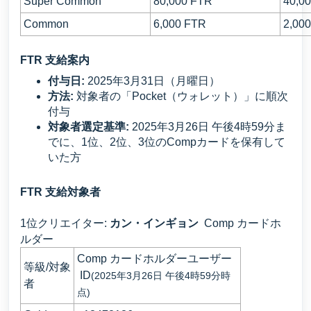
Super Common
80,000 FTR
40,0
Common
6,000 FTR
2,00
FTR 支給案内
付与日:
2025年3月31日（月曜日）
方法:
対象者の「Pocket（ウォレット）」に順次
付与
対象者選定基準:
2025年3月26日 午後4時59分ま
でに、1位、2位、3位のCompカードを保有して
いた方
F
TR 支給対象者
1位クリエイター:
カン・インギョン
Comp カードホ
ルダー
Comp カードホルダーユーザー
等級/対象
ID
(2025年3月26日 午後4時59分時
者
点)